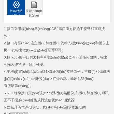
性能特點
技術(shù)參
(diǎn)
數(shù)
1.接口采用標(biāo)準(zhǔn)的DB9串口座方便施工安裝和直連接
線；
2.接口有標(biāo)注主機(jī)和從機(jī)的輸入標(biāo)識(shí)和備份主
機(jī)的輸出標(biāo)識(shí)；
3.擴(kuò)展串口的波特率和數(shù)據(jù)位等不受任何限制，輸出
和輸入波特率一致且可變。
4.主機(jī)實(shí)現(xiàn)紅外真正獨(dú)立熱備份，主機(jī)和備份機
(jī)實(shí)現(xiàn)隔離獨(dú)立紅外通訊，輸出信號(hào)
有所增強(qiáng)。
5.NET總線接口實(shí)現(xiàn)雙機(jī)熱備份,主機(jī)和從機(jī)通訊
互不干擾,內(nèi)部集成雜波信號(hào)濾波器;
6.面板具備電源指示燈，實(shí)時(shí)顯示電源狀態