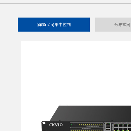
物聯(lián)集中控制
分布式可