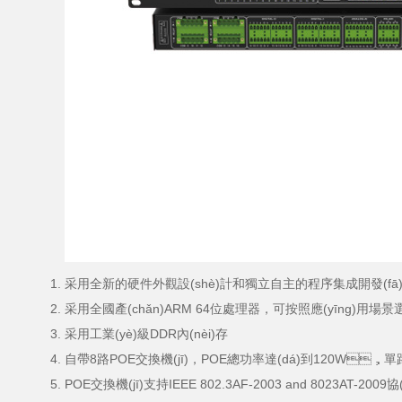
采用全新的硬件外觀設(shè)計和獨立自主的程序集成開發(fā)環(
采用全國產(chǎn)ARM 64位處理器，可按照應(yīng)用
采用工業(yè)級DDR內(nèi)存
自帶8路POE交換機(jī)，POE總功率達(dá)到120W，
POE交換機(jī)支持IEEE 802.3AF-2003 and 8023AT-2009協(