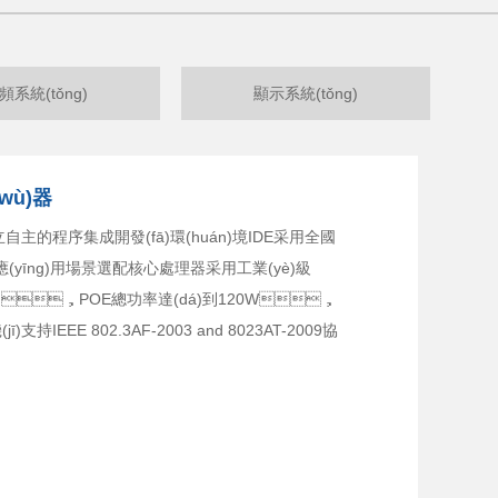
頻系統(tǒng)
顯示系統(tǒng)
wù)器
主的程序集成開發(fā)環(huán)境IDE采用全國
可按照應(yīng)用場景選配核心處理器采用工業(yè)級
jī)，POE總功率達(dá)到120W，
IEEE 802.3AF-2003 and 8023AT-2009協