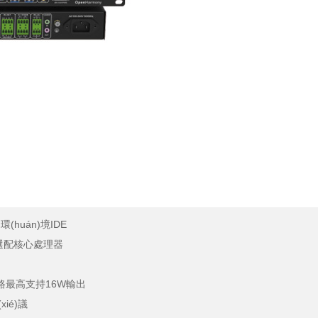
huán)境IDE
場景選配核心處理器
單路最高支持16W輸出
xié)議